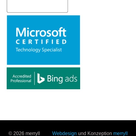
© 2026 merryll
Webdesign
und Konzeption
merryll