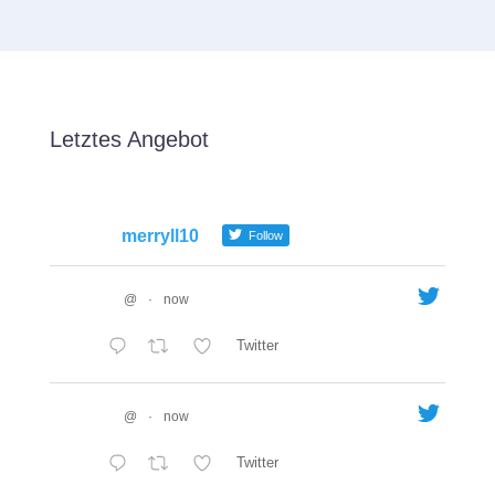
Letztes Angebot
merryll10
Follow
@
·
now
Twitter
@
·
now
Twitter