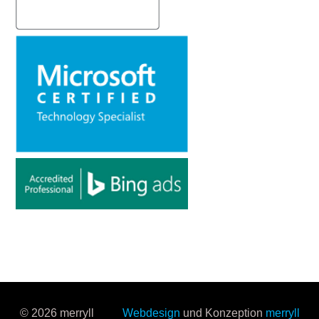
© 2026 merryll
Webdesign
und Konzeption
merryll