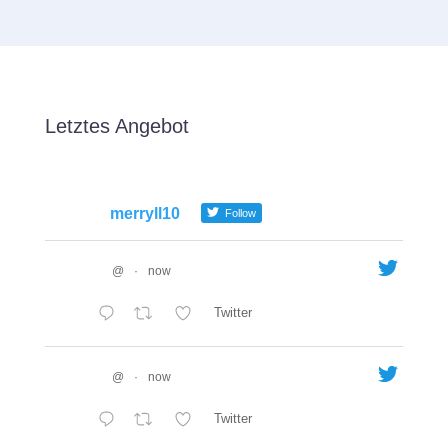
Letztes Angebot
merryll10
Follow
@
·
now
Twitter
@
·
now
Twitter