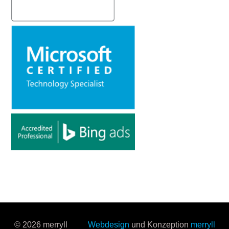
© 2026 merryll
Webdesign
und Konzeption
merryll