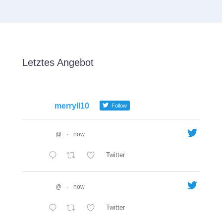
Letztes Angebot
merryll10
Follow
@
·
now
Twitter
@
·
now
Twitter