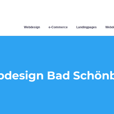
Webdesign
e-Commerce
Landingpages
Webde
design Bad Schön