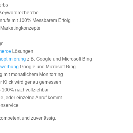
erbs
Keywordrecherche
nrufe mit 100% Messbarem Erfolg
e Marketingkonzepte
gn
erce
Lösungen
optimierung
z.B. Google und Microsoft Bing
nwerbung
Google und Microsoft Bing
g mit monatlichem Monitorring
er Klick wird genau gemessen
s 100% nachvollziehbar,
 jeder einzelne Anruf kommt
nservice
 kompetent und zuverlässig.