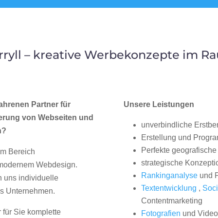
ryll – kreative Werbekonzepte im R
ahrenen Partner für
Unsere Leistungen
erung von Webseiten und
unverbindliche Erstbe
n?
Erstellung und Progr
Perfekte geografische 
im Bereich
strategische Konzepti
, modernem Webdesign.
Rankinganalyse
und P
uns individuelle
Textentwicklung
,
Soci
hes Unternehmen.
Contentmarketing
 für Sie komplette
Fotografien
und Videos