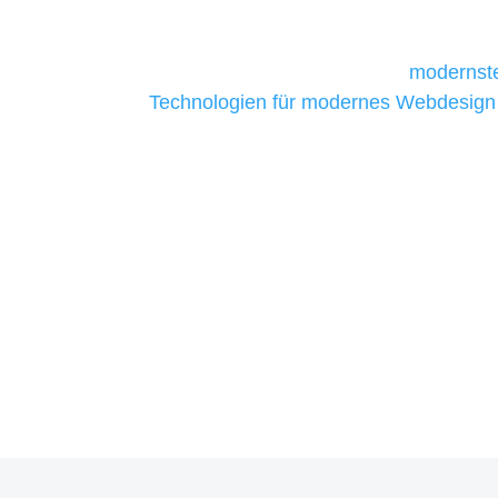
daher Tools und Technologien benötigen,
Unternehmen die kostengünstigsten un
liefern. Daher verwenden wir
modernste
Technologien für modernes Webdesign
allen Webprojekten zufriedenzustellen.
Sie haben Fragen zu Ihre
07121 / 9294977
info@merryll.de