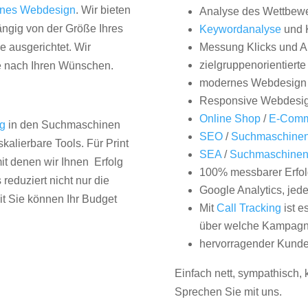
nes Webdesign
. Wir bieten
Analyse des Wettbew
hängig von der Größe Ihres
Keywordanalyse
und 
 ausgerichtet. Wir
Messung Klicks und A
zielgruppenorientiert
e nach Ihren Wünschen.
modernes Webdesign
Responsive Webdesi
Online Shop
/
E-Comm
ng
in den Suchmaschinen
SEO
/
Suchmaschinen
kalierbare Tools. Für Print
SEA
/
Suchmaschine
it denen wir Ihnen Erfolg
100% messbarer Erfol
duziert nicht nur die
Google Analytics, jed
it Sie können Ihr Budget
Mit
Call Tracking
ist e
über welche Kampagne
hervorragender Kunde
Einfach nett, sympathisch,
Sprechen Sie mit uns.