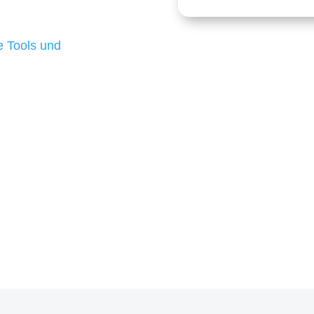
 die für ihr
d besten Ergebnisse
 Tools und
, um unsere Kunden in
m Projekt?