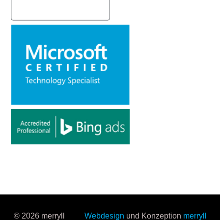
© 2026 merryll
Webdesign
und Konzeption
merryll