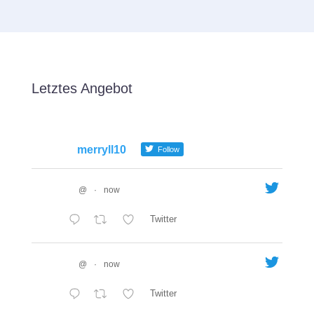
Letztes Angebot
merryll10
Follow
@
·
now
Twitter
@
·
now
Twitter