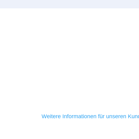
Unsere Kunden
Wir lieben es, unseren Kunden beim 
ihrer Unternehmen zu helfen. Unsere K
mittelständische Unternehmen. Ein Gro
aus Baden-Württemberg ist uns seit me
ein Zeichen dafür, dass wir ehrlich sind
Kundenservice bieten.
Weitere Informationen für unseren Ku
Unsere Werkzeuge und T