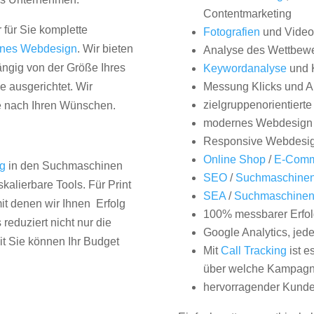
Contentmarketing
 für Sie komplette
Fotografien
und Videos
nes Webdesign
. Wir bieten
Analyse des Wettbew
hängig von der Größe Ihres
Keywordanalyse
und 
 ausgerichtet. Wir
Messung Klicks und A
zielgruppenorientiert
e nach Ihren Wünschen.
modernes Webdesign
Responsive Webdesi
Online Shop
/
E-Comm
ng
in den Suchmaschinen
SEO
/
Suchmaschinen
kalierbare Tools. Für Print
SEA
/
Suchmaschine
it denen wir Ihnen Erfolg
100% messbarer Erfol
duziert nicht nur die
Google Analytics, jed
it Sie können Ihr Budget
Mit
Call Tracking
ist e
über welche Kampagne
hervorragender Kunde