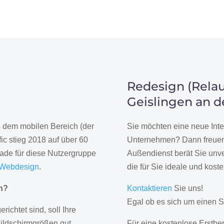
Redesign (Relau
Geislingen an d
us dem mobilen Bereich (der
Sie möchten eine neue Inte
ic stieg 2018 auf über 60
Unternehmen? Dann freuen 
rade für diese Nutzergruppe
Außendienst berät Sie unve
 Webdesign
.
die für Sie ideale und kost
gn?
Kontaktieren
Sie uns!
Egal ob es sich um einen S
erichtet sind, soll Ihre
Bildschirmgrößen gut
Für eine kostenlose Erstbe