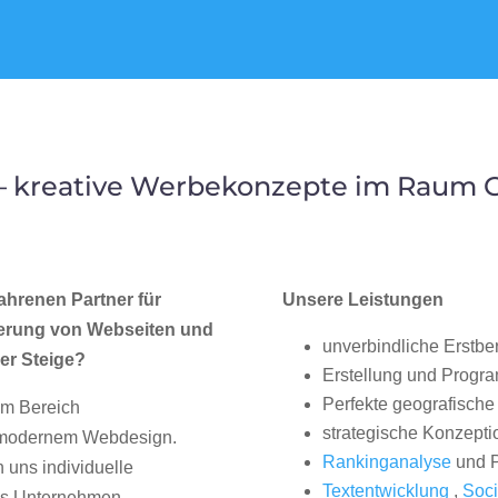
– kreative Werbekonzepte im Raum Ge
ahrenen Partner für
Unsere Leistungen
erung von Webseiten und
unverbindliche Erstbe
er Steige?
Erstellung und Progr
Perfekte geografische 
im Bereich
strategische Konzepti
, modernem Webdesign.
Rankinganalyse
und P
uns individuelle
Textentwicklung
,
Soci
hes Unternehmen.