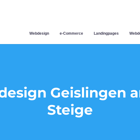
Webdesign
e-Commerce
Landingpages
Webde
esign Geislingen a
Steige