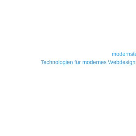
Die Auswahl relevanter Tools und Techno
und mittelständische Unternehmen bes
da sie in der Regel nur über begrenzt
daher Tools und Technologien benötigen,
Unternehmen die kostengünstigsten un
liefern. Daher verwenden wir
modernste
Technologien für modernes Webdesign
allen Webprojekten zufriedenzustellen.
Sie haben Fragen zu Ihre
07121 / 9294977
info@merryll.de