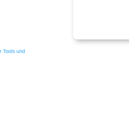
logien ist für kleine
Kostenlose
onders anspruchsvoll,
e Budgets verfügen und
 die für ihr
d besten Ergebnisse
 Tools und
, um unsere Kunden in
m Projekt?