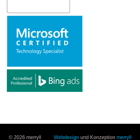
© 2026 merryll
Webdesign
und Konzeption
merryll