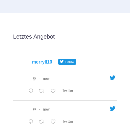
Letztes Angebot
merryll10
Follow
@
·
now
Twitter
@
·
now
Twitter