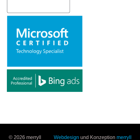
© 2026 merryll
Webdesign
und Konzeption
merryll