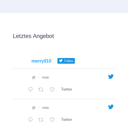
Letztes Angebot
merryll10
Follow
@
·
now
Twitter
@
·
now
Twitter