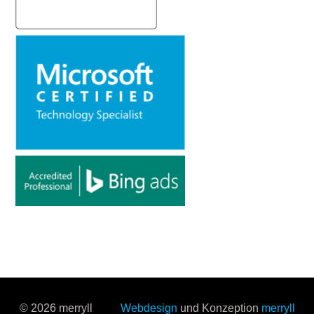
© 2026 merryll
Webdesign
und Konzeption
merryll