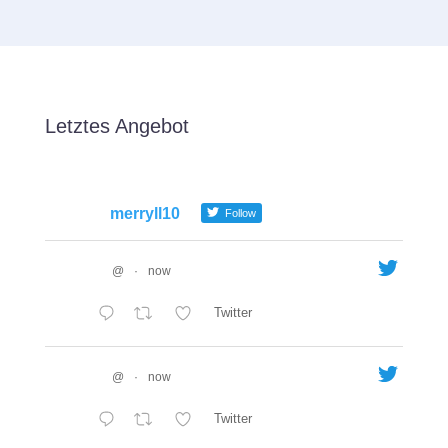
Letztes Angebot
merryll10
Follow
@
·
now
Twitter
@
·
now
Twitter