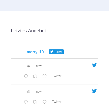
Letztes Angebot
merryll10
Follow
@
·
now
Twitter
@
·
now
Twitter