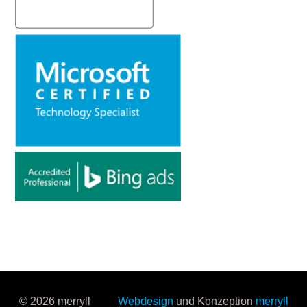
© 2026 merryll
Webdesign
und Konzeption
merryll