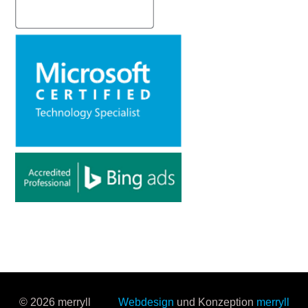
© 2026 merryll
Webdesign
und Konzeption
merryll