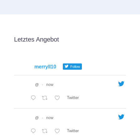
Letztes Angebot
merryll10
Follow
@
·
now
Twitter
@
·
now
Twitter