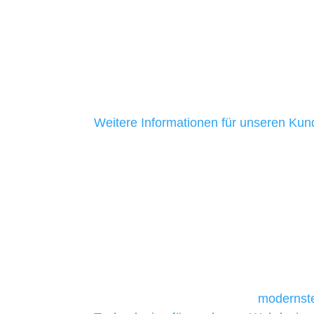
ihrer Unternehmen zu helfen. Unsere K
mittelständische Unternehmen. Ein Gro
aus Baden-Württemberg ist uns seit me
ein Zeichen dafür, dass wir ehrlich sind
Kundenservice bieten.
Weitere Informationen für unseren Ku
Unsere Werkzeuge und T
Die Auswahl relevanter Tools und Techno
und mittelständische Unternehmen bes
da sie in der Regel nur über begrenzt
daher Tools und Technologien benötigen,
Unternehmen die kostengünstigsten un
liefern. Daher verwenden wir
modernste