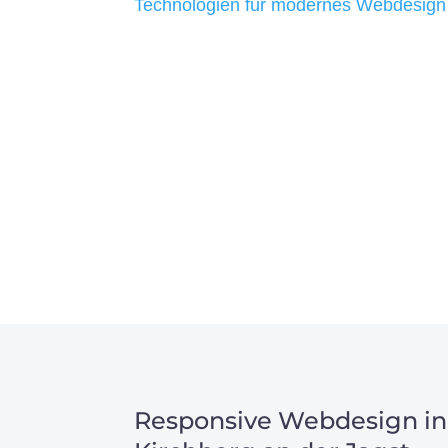
Technologien für modernes Webdesign
allen Webprojekten zufriedenzustellen.
Sie haben Fragen zu Ihre
07121 / 9294977
info@merryll.de
Responsive Webdesign in