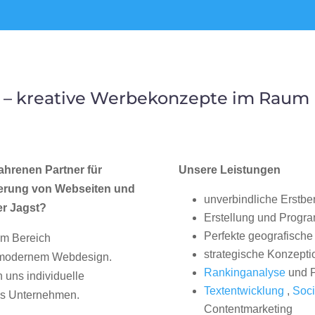
 – kreative Werbekonzepte im Raum K
ahrenen Partner für
Unsere Leistungen
erung von Webseiten und
unverbindliche Erstbe
er Jagst?
Erstellung und Progr
Perfekte geografische 
im Bereich
strategische Konzepti
, modernem Webdesign.
Rankinganalyse
und P
uns individuelle
Textentwicklung
,
Soci
hes Unternehmen.
Contentmarketing