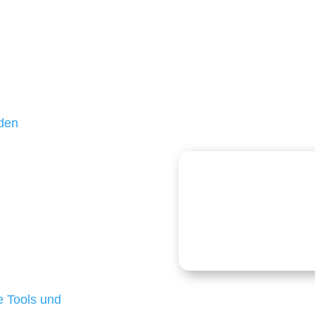
unden sind kleine und
ßteil unserer Kunden
hr als 10 Jahren treu –
 und einen langfristigen
nden
echnologien
logien ist für kleine
Kostenlose
onders anspruchsvoll,
e Budgets verfügen und
 die für ihr
d besten Ergebnisse
 Tools und