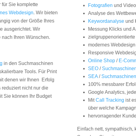
 für Sie komplette
Fotografien
und Videos
nes Webdesign
. Wir bieten
Analyse des Wettbew
hängig von der Größe Ihres
Keywordanalyse
und 
 ausgerichtet. Wir
Messung Klicks und A
zielgruppenorientiert
e nach Ihren Wünschen.
modernes Webdesign
Responsive Webdesi
Online Shop
/
E-Comm
ng
in den Suchmaschinen
SEO
/
Suchmaschinen
kalierbare Tools. Für Print
SEA
/
Suchmaschine
it denen wir Ihnen Erfolg
100% messbarer Erfol
duziert nicht nur die
Google Analytics, jed
it Sie können Ihr Budget
Mit
Call Tracking
ist e
über welche Kampagne
hervorragender Kunde
Einfach nett, sympathisch,