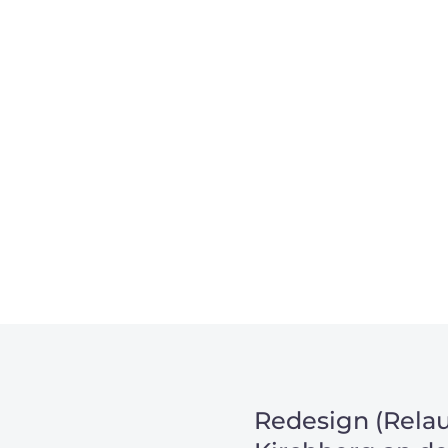
, um unsere Kunden in
m Projekt?
Redesign (Relau