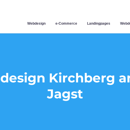
Webdesign
e-Commerce
Landingpages
Webde
esign Kirchberg a
Jagst