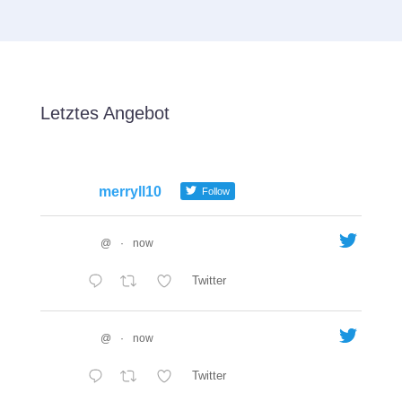
Letztes Angebot
merryll10
Follow
@
·
now
Twitter
@
·
now
Twitter