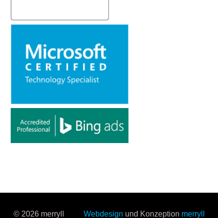
© 2026 merryll
Webdesign
und Konzeption
merryll