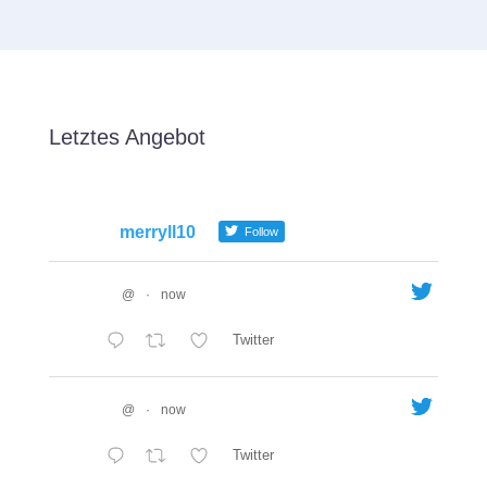
Letztes Angebot
merryll10
Follow
@
·
now
Twitter
@
·
now
Twitter