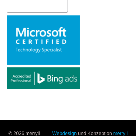
© 2026 merryll
Webdesign
und Konzeption
merryll