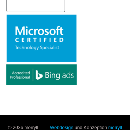
© 2026 merryll
Webdesign
und Konzeption
merryll