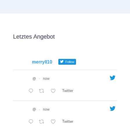
Letztes Angebot
merryll10
Follow
@
·
now
Twitter
@
·
now
Twitter