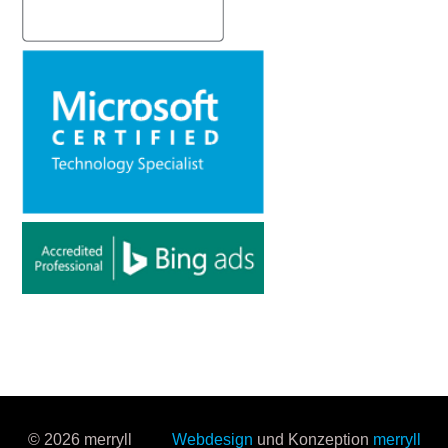
© 2026 merryll
Webdesign
und Konzeption
merryll