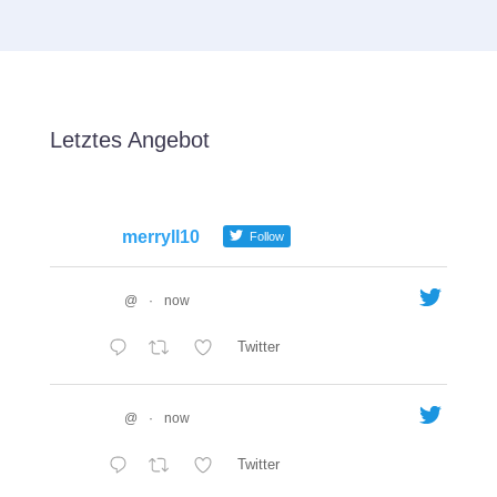
Letztes Angebot
merryll10
Follow
@
·
now
Twitter
@
·
now
Twitter