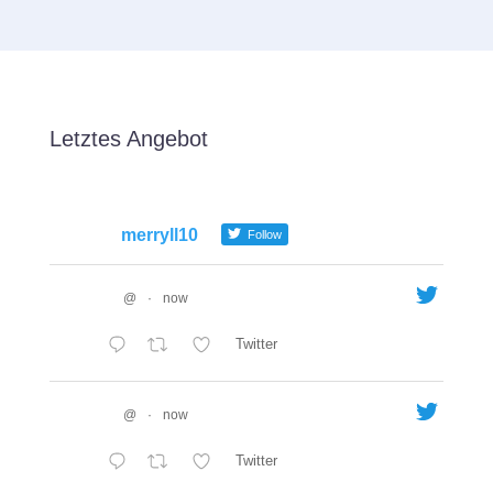
Letztes Angebot
merryll10
Follow
@
·
now
Twitter
@
·
now
Twitter