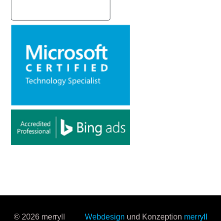
© 2026 merryll
Webdesign
und Konzeption
merryll