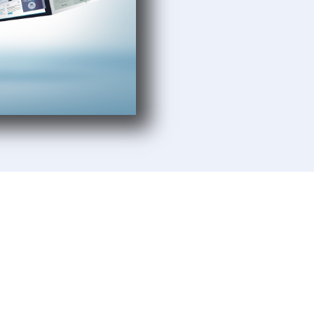
Aufbau und Wachstum
unden sind kleine und