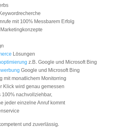
erbs
Keywordrecherche
nrufe mit 100% Messbarem Erfolg
e Marketingkonzepte
gn
erce
Lösungen
optimierung
z.B. Google und Microsoft Bing
nwerbung
Google und Microsoft Bing
g mit monatlichem Monitorring
er Klick wird genau gemessen
s 100% nachvollziehbar,
 jeder einzelne Anruf kommt
nservice
 kompetent und zuverlässig.