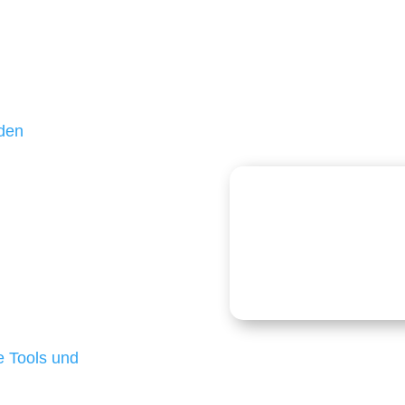
ßteil unserer Kunden
hr als 10 Jahren treu –
 und einen langfristigen
nden
echnologien
logien ist für kleine
Kostenlose
onders anspruchsvoll,
e Budgets verfügen und
 die für ihr
d besten Ergebnisse
 Tools und
, um unsere Kunden in