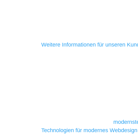
mittelständische Unternehmen. Ein Gro
aus Baden-Württemberg ist uns seit me
ein Zeichen dafür, dass wir ehrlich sind
Kundenservice bieten.
Weitere Informationen für unseren Ku
Unsere Werkzeuge und T
Die Auswahl relevanter Tools und Techno
und mittelständische Unternehmen bes
da sie in der Regel nur über begrenzt
daher Tools und Technologien benötigen,
Unternehmen die kostengünstigsten un
liefern. Daher verwenden wir
modernste
Technologien für modernes Webdesign