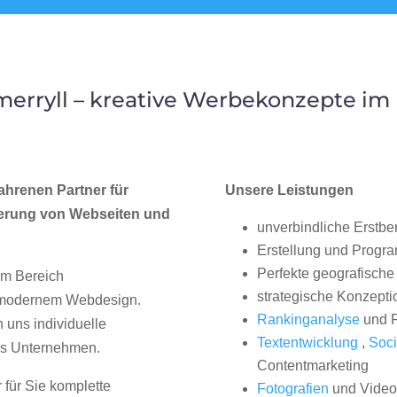
erryll – kreative Werbekonzepte im
ahrenen Partner für
Unsere Leistungen
erung von Webseiten und
unverbindliche Erstbe
Erstellung und Progr
Perfekte geografische 
im Bereich
strategische Konzepti
, modernem Webdesign.
Rankinganalyse
und P
uns individuelle
Textentwicklung
,
Soci
hes Unternehmen.
Contentmarketing
 für Sie komplette
Fotografien
und Videos