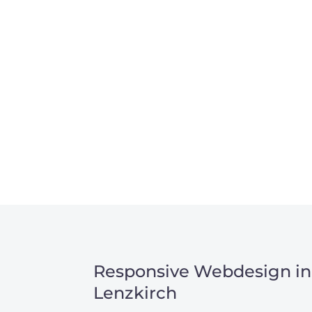
allen Webprojekten zufriedenzustellen.
Sie haben Fragen zu Ihre
07121 / 9294977
info@merryll.de
Responsive Webdesign in
Lenzkirch