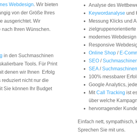
nes Webdesign
. Wir bieten
Analyse des Wettbew
hängig von der Größe Ihres
Keywordanalyse
und 
 ausgerichtet. Wir
Messung Klicks und A
zielgruppenorientiert
e nach Ihren Wünschen.
modernes Webdesign
Responsive Webdesi
Online Shop
/
E-Comm
ng
in den Suchmaschinen
SEO
/
Suchmaschinen
kalierbare Tools. Für Print
SEA
/
Suchmaschine
it denen wir Ihnen Erfolg
100% messbarer Erfol
duziert nicht nur die
Google Analytics, jed
it Sie können Ihr Budget
Mit
Call Tracking
ist e
über welche Kampagne
hervorragender Kunde
Einfach nett, sympathisch,
Sprechen Sie mit uns.