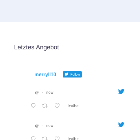
Letztes Angebot
merryll10
Follow
@
·
now
Twitter
@
·
now
Twitter