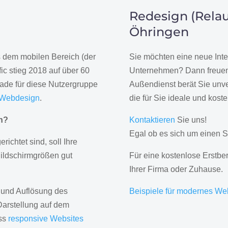
Redesign (Relau
Öhringen
us dem mobilen Bereich (der
Sie möchten eine neue Inte
ic stieg 2018 auf über 60
Unternehmen? Dann freuen 
rade für diese Nutzergruppe
Außendienst berät Sie unve
 Webdesign
.
die für Sie ideale und kost
gn?
Kontaktieren
Sie uns!
Egal ob es sich um einen S
erichtet sind, soll Ihre
Bildschirmgrößen gut
Für eine kostenlose Erstbe
Ihrer Firma oder Zuhause.
 und Auflösung des
Beispiele für modernes We
Darstellung auf dem
ass
responsive Websites