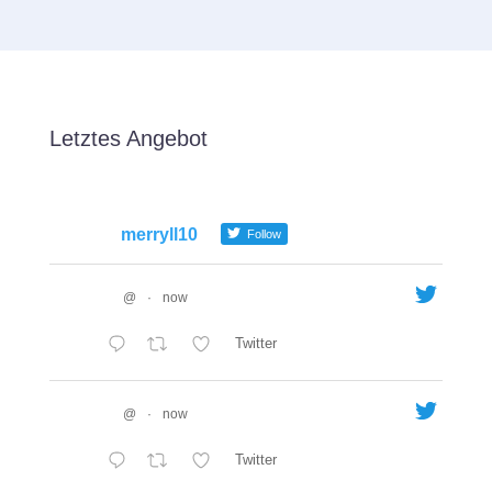
Letztes Angebot
merryll10
Follow
@
·
now
Twitter
@
·
now
Twitter