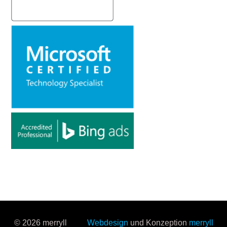
© 2026 merryll
Webdesign
und Konzeption
merryll