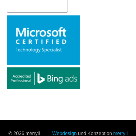
© 2026 merryll
Webdesign
und Konzeption
merryll