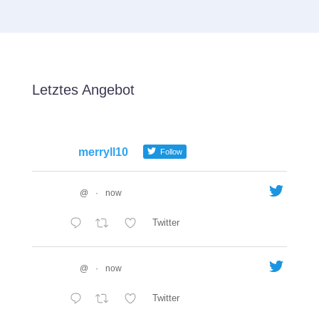
Letztes Angebot
merryll10
Follow
@
·
now
Twitter
@
·
now
Twitter