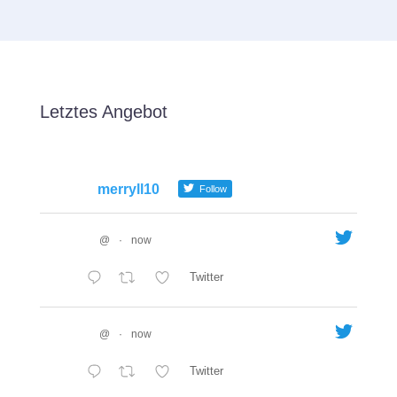
Letztes Angebot
merryll10
Follow
@
·
now
Twitter
@
·
now
Twitter