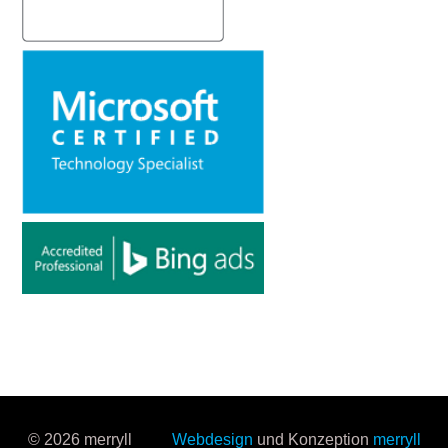
© 2026 merryll
Webdesign
und Konzeption
merryll