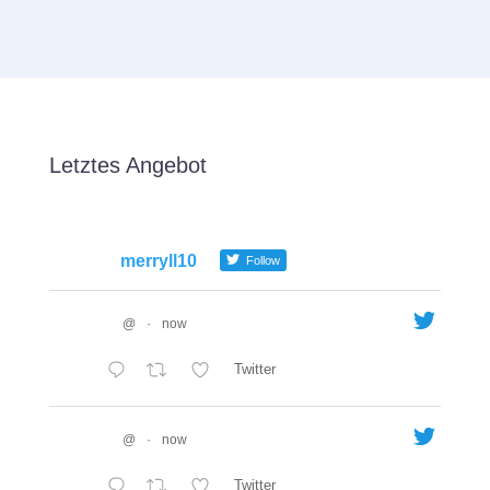
Letztes Angebot
merryll10
Follow
@
·
now
Twitter
@
·
now
Twitter