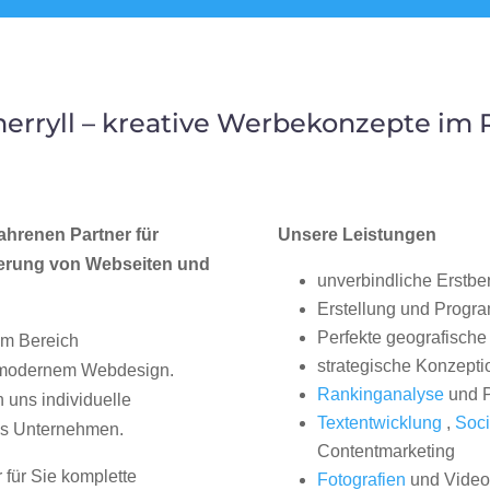
rryll – kreative Werbekonzepte i
ahrenen Partner für
Unsere Leistungen
erung von Webseiten und
unverbindliche Erstbe
Erstellung und Progr
Perfekte geografische 
im Bereich
strategische Konzepti
, modernem Webdesign.
Rankinganalyse
und P
uns individuelle
Textentwicklung
,
Soci
hes Unternehmen.
Contentmarketing
 für Sie komplette
Fotografien
und Videos