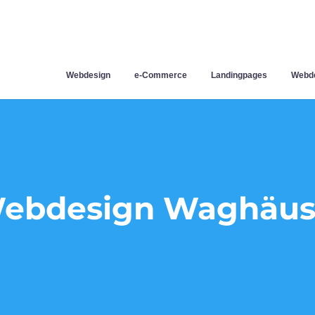
Webdesign
e-Commerce
Landingpages
Webde
ebdesign Waghäus