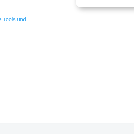
 die für ihr
d besten Ergebnisse
 Tools und
, um unsere Kunden in
m Projekt?