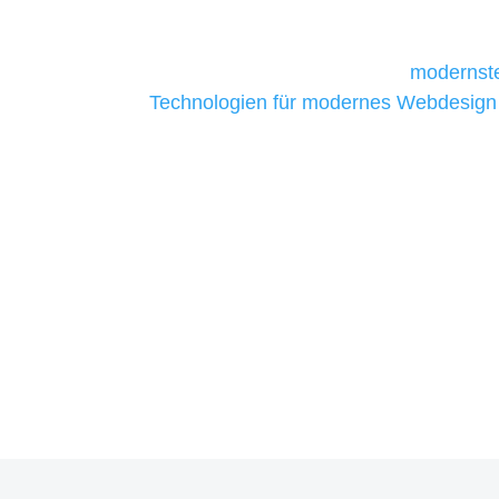
daher Tools und Technologien benötigen,
Unternehmen die kostengünstigsten un
liefern. Daher verwenden wir
modernste
Technologien für modernes Webdesign
allen Webprojekten zufriedenzustellen.
Sie haben Fragen zu Ihre
07121 / 9294977
info@merryll.de