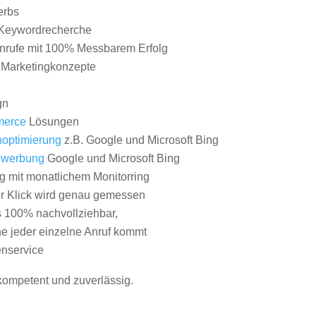
erbs
Keywordrecherche
nrufe mit 100% Messbarem Erfolg
e Marketingkonzepte
gn
erce
Lösungen
optimierung
z.B. Google und Microsoft Bing
nwerbung
Google und Microsoft Bing
g mit monatlichem Monitorring
er Klick wird genau gemessen
s 100% nachvollziehbar,
 jeder einzelne Anruf kommt
nservice
 kompetent und zuverlässig.