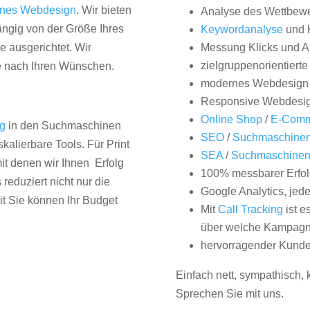
nes Webdesign
. Wir bieten
Analyse des Wettbew
hängig von der Größe Ihres
Keywordanalyse
und 
 ausgerichtet. Wir
Messung Klicks und A
zielgruppenorientiert
e nach Ihren Wünschen.
modernes Webdesign
Responsive Webdesi
Online Shop
/
E-Comm
ng
in den Suchmaschinen
SEO
/
Suchmaschinen
kalierbare Tools. Für Print
SEA
/
Suchmaschine
it denen wir Ihnen Erfolg
100% messbarer Erfol
duziert nicht nur die
Google Analytics, jed
it Sie können Ihr Budget
Mit
Call Tracking
ist e
über welche Kampagne
hervorragender Kunde
Einfach nett, sympathisch,
Sprechen Sie mit uns.