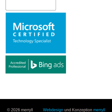
© 2026 merryll
Webdesign
und Konzeption
merryll