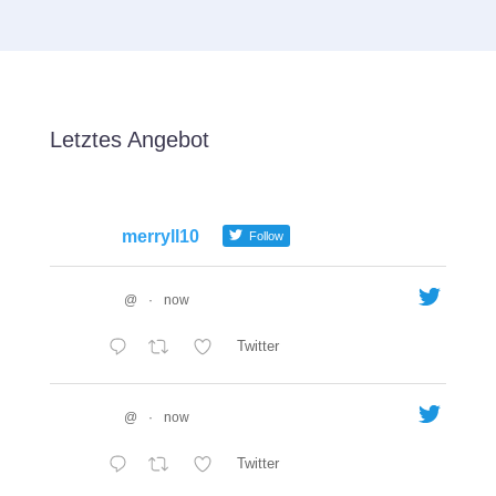
Letztes Angebot
merryll10
Follow
@
·
now
Twitter
@
·
now
Twitter