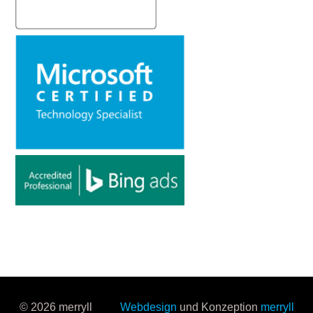
© 2026 merryll
Webdesign
und Konzeption
merryll