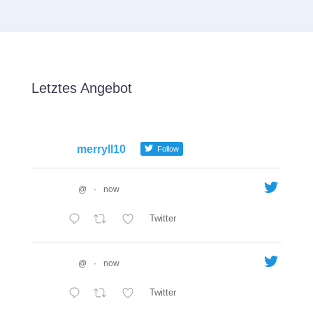
Letztes Angebot
merryll10
Follow
@
·
now
Twitter
@
·
now
Twitter