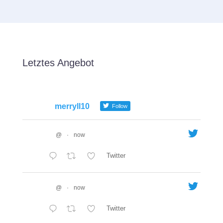
Letztes Angebot
merryll10
Follow
@
·
now
Twitter
@
·
now
Twitter