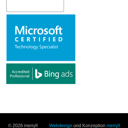
© 2026 merryll
Webdesign
und Konzeption
merryll