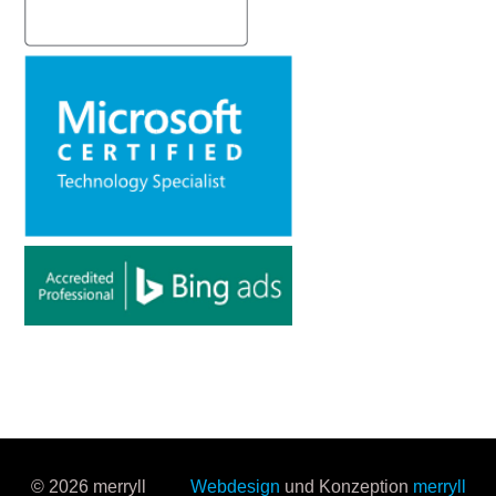
© 2026 merryll
Webdesign
und Konzeption
merryll