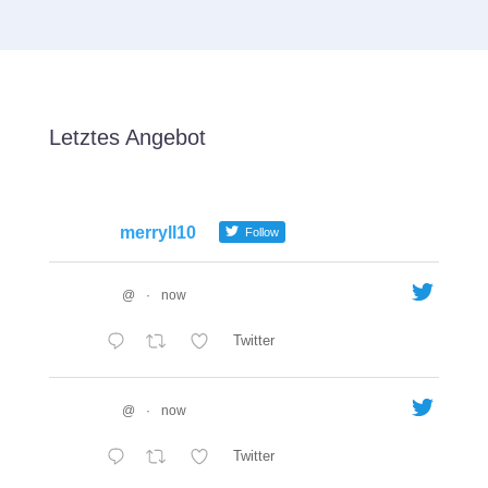
Letztes Angebot
merryll10
Follow
@
·
now
Twitter
@
·
now
Twitter