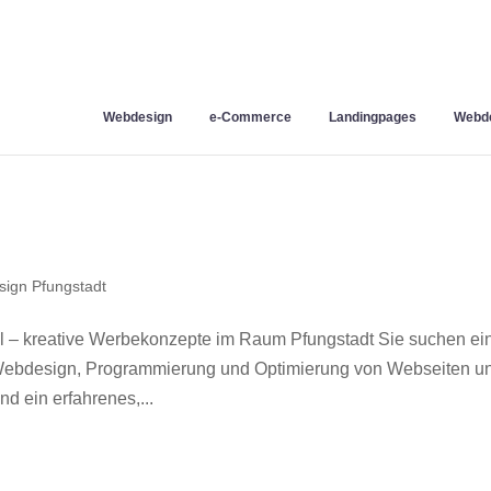
Webdesign
e-Commerce
Landingpages
Webde
ign Pfungstadt
l – kreative Werbekonzepte im Raum Pfungstadt Sie suchen ei
r Webdesign, Programmierung und Optimierung von Webseiten u
d ein erfahrenes,...